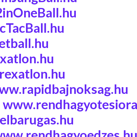
inOneBall.hu
cTacBall.hu
tball.hu
xatlon.hu
rexatlon.hu
ww.rapidbajnoksag.hu
a
www.rendhagyotesiora
elbarugas.hu
ww.rendhagyoedzes.h