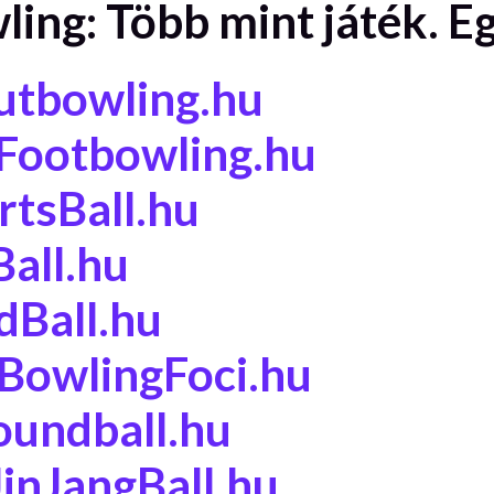
ng: Több mint játék. E
tbowling.hu
ootbowling.hu
tsBall.hu
all.hu
Ball.hu
owlingFoci.hu
undball.hu
inJangBall.hu