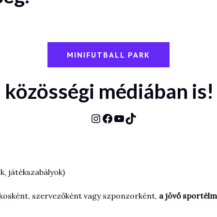
MINIFUTBALL PARK
 közösségi médiában is!
Instagram
Facebook
YouTube
TikTok
, játékszabályok)
tékosként, szervezőként vagy szponzorként,
a jövő sportélm