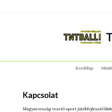
Skip
to
content
T
Kezdőlap
Minif
Kapcsolat
Magyarország vezető sport játékfejlesztő klub