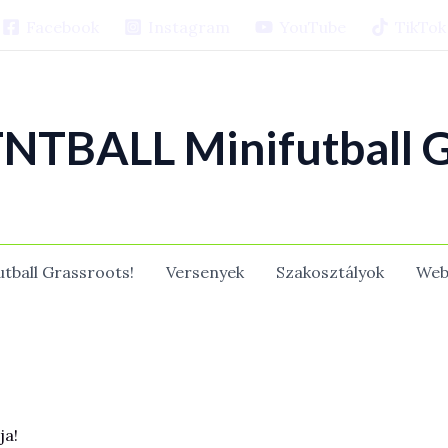
Facebook
Instagram
YouTube
TikTok
NTBALL Minifutball G
utball Grassroots!
Versenyek
Szakosztályok
Web
ja!