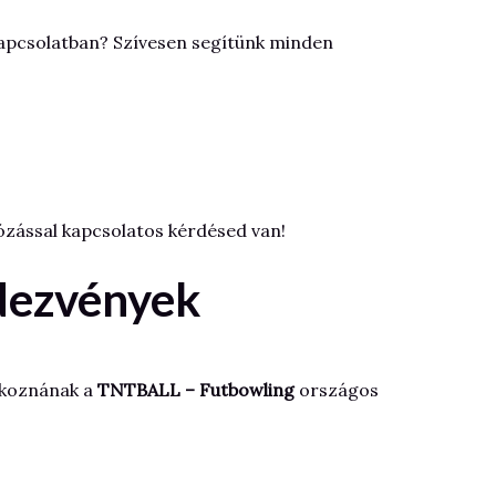
 kapcsolatban? Szívesen segítünk minden
ogózással kapcsolatos kérdésed van!
dezvények
lakoznának a
TNTBALL – Futbowling
országos