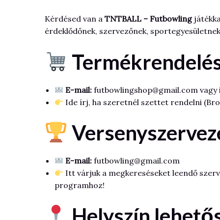
Kérdésed van a
TNTBALL – Futbowling
játékka
érdeklődőnek, szervezőnek, sportegyesületnek,
Termékrendelés,
E-mail:
futbowlingshop@gmail.com vagy 
Ide írj, ha szeretnél szettet rendelni (Br
Versenyszervez
E-mail:
futbowling@gmail.com
Itt várjuk a megkereséseket leendő szerve
programhoz!
Helyszín lehető