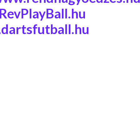
evPlayBall.hu
artsfutball.hu