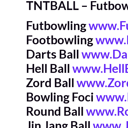
TNTBALL – Futbowli
Futbowling
www.Fu
Footbowling
www.F
Darts Ball
www.Dar
Hell Ball
www.HellB
Zord Ball
www.Zord
Bowling Foci
www.B
Round Ball
www.Ro
Jin Jang Ball
www.J