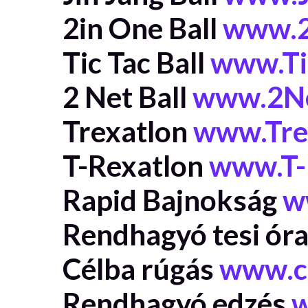
2in One Ball
www.2
Tic Tac Ball
www.Ti
2 Net Ball
www.2Ne
Trexatlon
www.Tre
T-Rexatlon
www.T-
Rapid Bajnokság
w
Rendhagyó tesi ór
Célba rúgás
www.c
Rendhagyó edzés
w