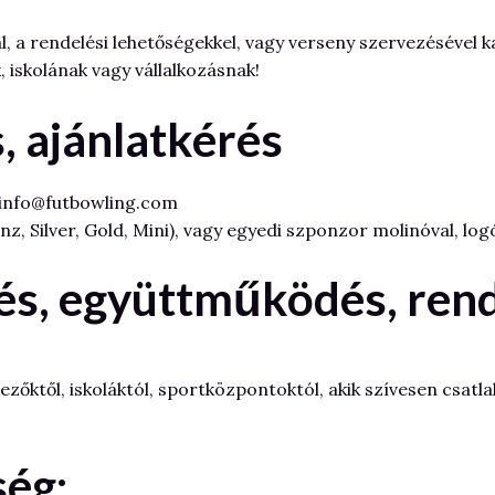
l, a rendelési lehetőségekkel, vagy verseny szervezésével
 iskolának vagy vállalkozásnak!
 ajánlatkérés
info@futbowling.com
onz, Silver, Gold, Mini), vagy egyedi szponzor molinóval, l
és, együttműködés, ren
zőktől, iskoláktól, sportközpontoktól, akik szívesen csat
ség: