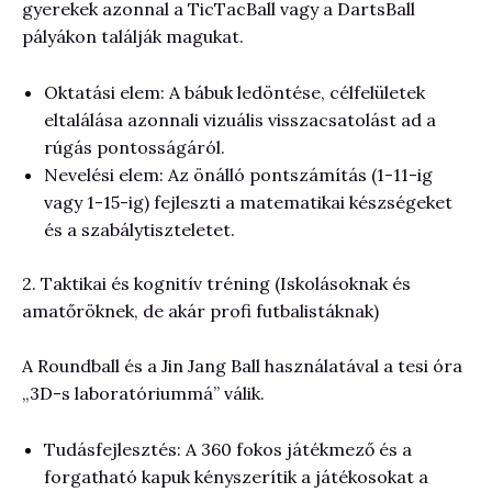
gyerekek azonnal a TicTacBall vagy a DartsBall
pályákon találják magukat.
Oktatási elem: A bábuk ledöntése, célfelületek
eltalálása azonnali vizuális visszacsatolást ad a
rúgás pontosságáról.
Nevelési elem: Az önálló pontszámítás (1-11-ig
vagy 1-15-ig) fejleszti a matematikai készségeket
és a szabálytiszteletet.
2. Taktikai és kognitív tréning (Iskolásoknak és
amatőröknek, de akár profi futbalistáknak)
A Roundball és a Jin Jang Ball használatával a tesi óra
„3D-s laboratóriummá” válik.
Tudásfejlesztés: A 360 fokos játékmező és a
forgatható kapuk kényszerítik a játékosokat a