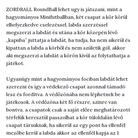
ZORDBALL RoundBall lehet ugy is játszani, mint a
hagyományos Minifutballban, két csapat a kör körül
elhelyezkedve cselezéssel, labda szerzéssel
megszerzi a labdát és utána a kör közepén lévő
„kapuba” juttatja a labdát, ha tudja, ha nem sikerül és
kipattan a labda a körből és nem születik gól, akkor
aki megszerzi a labdát a körön kívül az folytathatja a
játékot.
Ugyanúgy mint a hagyományos fociban labdát lehet
szerezni és így a védekező csapat azonnal támadó
lesz és fordítva. A védőzónába nem léphetnek be a
játékosok. A védőzóna két fő részre, szinre van
bontva, a csapatok csak a saját előre meghatározott
térfelük keresztül passzolhat a kör túloldalán lévő
csapat társuknak, ha sikerül az egy pont ha ellenfél
mezőbe kerül a labda akkor az ellenfél kapja az 1