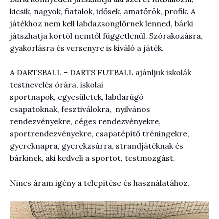
kicsik, nagyok, fiatalok, idősek, amatőrök, profik. A
játékhoz nem kell labdazsonglőrnek lenned, bárki
játszhatja kortól nemtől függetlenül. Szórakozásra,
gyakorlásra és versenyre is kiváló a játék.
A DARTSBALL – DARTS FUTBALL ajánljuk iskolák
testnevelés órára, iskolai
sportnapok, egyesületek, labdarúgó
csapatoknak, fesztiválokra, nyilvános
rendezvényekre, céges rendezvényekre,
sportrendezvényekre, csapatépítő tréningekre,
gyereknapra, gyerekzsúrra, strandjátéknak és
bárkinek, aki kedveli a sportot, testmozgást.
Nincs áram igény a telepítése és használatához.