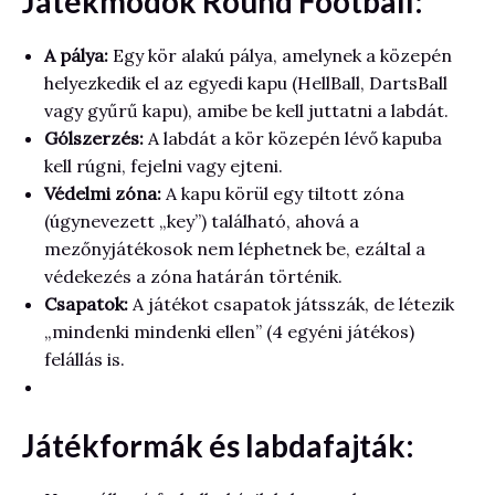
Játékmódok Round Football:
A pálya:
Egy kör alakú pálya, amelynek a közepén
helyezkedik el az egyedi kapu (HellBall, DartsBall
vagy gyűrű kapu), amibe be kell juttatni a labdát.
Gólszerzés:
A labdát a kör közepén lévő kapuba
kell rúgni, fejelni vagy ejteni.
Védelmi zóna:
A kapu körül egy tiltott zóna
(úgynevezett „key”) található, ahová a
mezőnyjátékosok nem léphetnek be, ezáltal a
védekezés a zóna határán történik.
Csapatok:
A játékot csapatok játsszák, de létezik
„mindenki mindenki ellen” (4 egyéni játékos)
felállás is.
Játékformák és labdafajták: