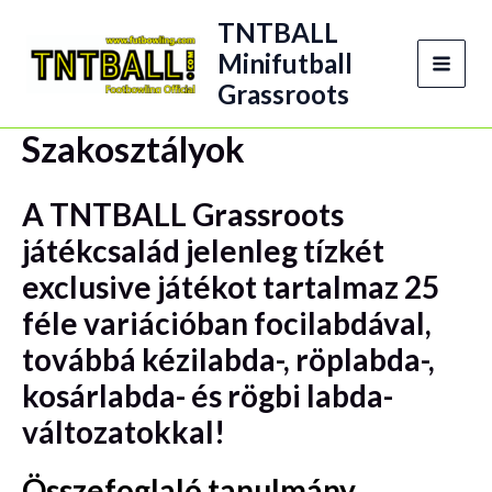
Skip
TNTBALL
to
Minifutball
content
MAI
Grassroots
MEN
Szakosztályok
A TNTBALL Grassroots
játékcsalád jelenleg
tízkét
exclusive
játékot tartalmaz 25
féle variációban focilabdával,
továbbá kézilabda-, röplabda-,
kosárlabda- és rögbi labda-
változatokkal!
Összefoglaló tanulmány