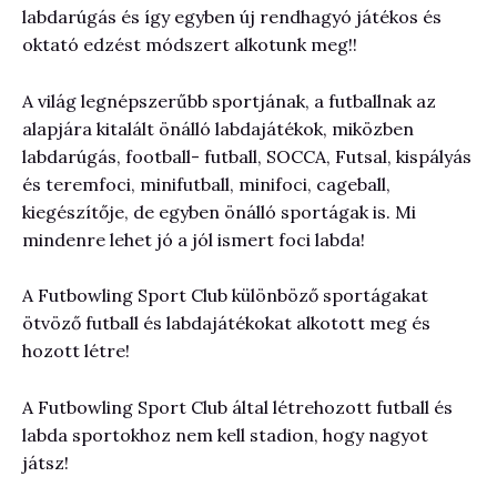
labdarúgás és így egyben új rendhagyó játékos és
oktató edzést módszert alkotunk meg!!
A világ legnépszerűbb sportjának, a futballnak az
alapjára kitalált önálló labdajátékok, miközben
labdarúgás, football- futball, SOCCA, Futsal, kispályás
és teremfoci, minifutball, minifoci, cageball,
kiegészítője, de egyben önálló sportágak is. Mi
mindenre lehet jó a jól ismert foci labda!
A Futbowling Sport Club különböző sportágakat
ötvöző futball és labdajátékokat alkotott meg és
hozott létre!
A Futbowling Sport Club által létrehozott futball és
labda sportokhoz nem kell stadion, hogy nagyot
játsz!