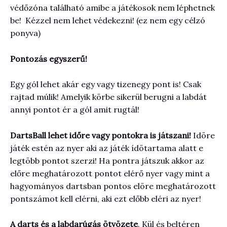
védőzóna található amibe a játékosok nem léphetnek
be! Kézzel nem lehet védekezni! (ez nem egy célzó
ponyva)
Pontozás egyszerű!
Egy gól lehet akár egy vagy tizenegy pont is! Csak
rajtad múlik! Amelyik körbe sikerül berugni a labdát
annyi pontot ér a gól amit rugtál!
DartsBall lehet időre vagy pontokra is játszani!
Idöre
játék estén az nyer aki az játék ídötartama alatt e
legtöbb pontot szerzi! Ha pontra játszuk akkor az
előre meghatározott pontot elérő nyer vagy mint a
hagyományos dartsban pontos elöre meghatározott
pontszámot kell elérni, aki ezt előbb eléri az nyer!
A darts és a labdarúgás ötvözete
. Kül és beltéren