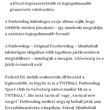
a létező legösszetettebb és legizgalmasabb
grassroots edzőeszköz
A Futbowling különleges ereje abban rejlik, hogy
többféle módon játszható – így mindenki megtalálja
a számára legizgalmasabb formát!
A Futbowling – Original Footbowling – Minifutball
labdarúgás világában több izgalmas játékvariáns is
megtalálható – mindegyik a mozgás, a közösség és a
játék öröméről szól.
Fedezd fel, melyik szakosztály áll hozzád a
legközelebb, és lépj be te is a TNTBALL Futbowling
Sport Club és Szövetség univerzumba! Mi az a
TNTBALL? „the next tactical” vagy „tactical new
target” Futbowling mellett négy új futball játék ami
forradalmasította a kispályás, Futsal, Minifutball