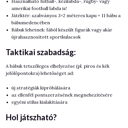
Használható futball-, kézilabda-, rugby- vagy
amerikai football labda is!
Játéktér: szabványos 3×2 méteres kapu + 11 bábu a
bábumedencében
Bábuk lehetnek: fából készült figurák vagy akár
újrahasznosított sportkulacsok
Taktikai szabadság:
A bábuk tetszőleges elhelyezése (pl. piros és kék
jelölőpontokra) lehetőséget ad:
új stratégiák kipróbálására
az ellenfél pontszerzésének megnehezítésére
egyéni stílus kialakítására
Hol játszható?