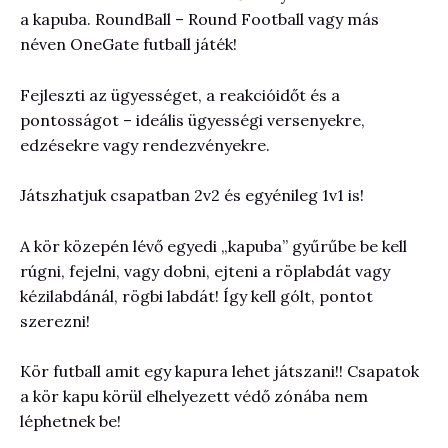
a kapuba. RoundBall – Round Football vagy más
néven OneGate futball játék!
Fejleszti az ügyességet, a reakcióidőt és a
pontosságot – ideális ügyességi versenyekre,
edzésekre vagy rendezvényekre.
Játszhatjuk csapatban 2v2 és egyénileg 1v1 is!
A kör közepén lévő egyedi „kapuba” gyűrűbe be kell
rúgni, fejelni, vagy dobni, ejteni a röplabdát vagy
kézilabdánál, rögbi labdát! Így kell gólt, pontot
szerezni!
Kör futball amit egy kapura lehet játszani!! Csapatok
a kör kapu körül elhelyezett védő zónába nem
léphetnek be!