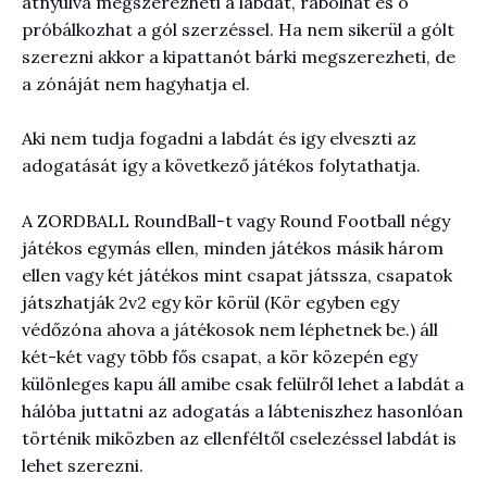
átnyúlva megszerezheti a labdát, rabolhat és ö
próbálkozhat a gól szerzéssel. Ha nem sikerül a gólt
szerezni akkor a kipattanót bárki megszerezheti, de
a zónáját nem hagyhatja el.
Aki nem tudja fogadni a labdát és igy elveszti az
adogatását így a következő játékos folytathatja.
A ZORDBALL RoundBall-t vagy Round Football négy
játékos egymás ellen, minden játékos másik három
ellen vagy két játékos mint csapat játssza, csapatok
játszhatják 2v2 egy kör körül (Kör egyben egy
védőzóna ahova a játékosok nem léphetnek be.) áll
két-két vagy több fős csapat, a kör közepén egy
különleges kapu áll amibe csak felülről lehet a labdát a
hálóba juttatni az adogatás a lábteniszhez hasonlóan
történik miközben az ellenféltől cselezéssel labdát is
lehet szerezni.