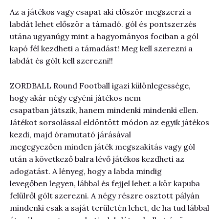
Az a játékos vagy csapat aki először megszerzi a
labdát lehet először a támadó. gól és pontszerzés
utána ugyanúgy mint a hagyományos fociban a gól
kapó fél kezdheti a támadást! Meg kell szerezni a
labdát és gólt kell szerezni!!
ZORDBALL Round Football igazi különlegessége,
hogy akár négy egyéni játékos nem
csapatban játszik, hanem mindenki mindenki ellen.
Játékot sorsolással eldöntött módon az egyik játékos
kezdi, majd óramutató járásával
megegyezően minden játék megszakítás vagy gól
után a következő balra lévő játékos kezdheti az
adogatást. A lényeg, hogy a labda mindig
levegőben legyen, lábbal és fejjel lehet a kör kapuba
felülről gólt szerezni. A négy részre osztott pályán
mindenki csak a saját területén lehet, de ha tud lábbal