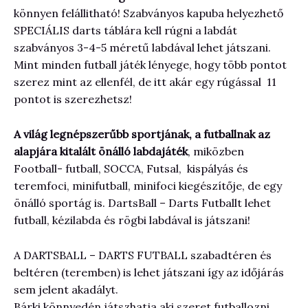
könnyen felállitható! Szabványos kapuba helyezhető
SPECIÁLIS darts táblára kell rúgni a labdát
szabványos 3-4-5 méretű labdával lehet játszani.
Mint minden futball játék lényege, hogy több pontot
szerez mint az ellenfél, de itt akár egy rúgással 11
pontot is szerezhetsz!
A világ legnépszerűbb sportjának, a futballnak az
alapjára kitalált önálló labdajáték
, miközben
Football- futball, SOCCA, Futsal, kispályás és
teremfoci, minifutball, minifoci kiegészítője, de egy
önálló sportág is. DartsBall – Darts Futballt lehet
futball, kézilabda és rögbi labdával is játszani!
A DARTSBALL – DARTS FUTBALL szabadtéren és
beltéren (teremben) is lehet játszani így az időjárás
sem jelent akadályt.
Bárki könnyedén játszhatja aki szeret futballozni,