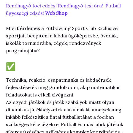
Rendhagyó foci edzés!
Rendhagyó tesi óra!
Futball
ügyességi edzés!
Web Shop
Miért érdemes a Futbowling Sport Club Exclusive
sportjait beépíteni a labdarúgóképzésbe, óvodák,
iskolák tornaióráiba, cégek, rendezvények
prograimjába?
Technika, reakció, csapatmunka és labdaérzék
fejlesztése és még gondolkodni, alap matematikai
feladatokat is el kell elvégezni
Az egyedi játékok és játék szabályok miatt olyan
dinamikus játékhelyzetek alakulnak ki, amelyek még
inkább felkészítik a fiatal futballistákat a fociban
szükséges készségekre. Futball és más labdajátékok
sikeres űzéséhez szükséges komplex koordinációs-