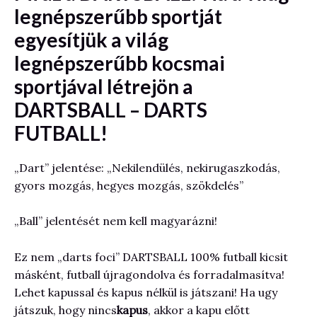
legnépszerűbb sportját
egyesítjük a világ
legnépszerűbb kocsmai
sportjával létrejön a
DARTSBALL – DARTS
FUTBALL!
„Dart” jelentése: „Nekilendülés, nekirugaszkodás,
gyors mozgás, hegyes mozgás, szökdelés”
„Ball” jelentését nem kell magyarázni!
Ez nem „darts foci” DARTSBALL 100% futball kicsit
másként, futball újragondolva és forradalmasítva!
Lehet kapussal és kapus nélkül is játszani! Ha ugy
játszuk, hogy nincs
kapus
, akkor a kapu előtt