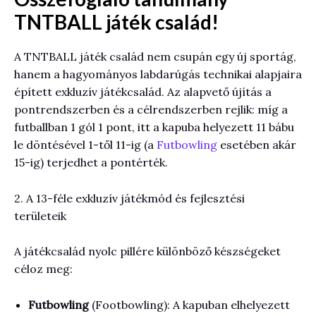
TNTBALL játék család!
A TNTBALL játék család nem csupán egy új sportág,
hanem a hagyományos labdarúgás technikai alapjaira
épített exkluzív játékcsalád. Az alapvető újítás a
pontrendszerben és a célrendszerben rejlik: míg a
futballban 1 gól 1 pont, itt a kapuba helyezett 11 bábu
le döntésével 1-től 11-ig (a
Futbowling
esetében akár
15-ig) terjedhet a pontérték.
2. A 13-féle exkluzív játékmód és fejlesztési
területeik
A játékcsalád nyolc pillére különböző készségeket
céloz meg:
Futbowling
(Footbowling): A kapuban elhelyezett