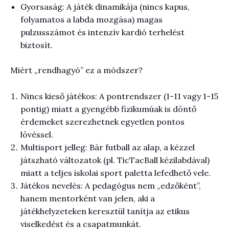
Gyorsaság: A játék dinamikája (nincs kapus,
folyamatos a labda mozgása) magas
pulzusszámot és intenzív kardió terhelést
biztosít.
Miért „rendhagyó” ez a módszer?
Nincs kieső játékos: A pontrendszer (1-11 vagy 1-15
pontig) miatt a gyengébb fizikumúak is döntő
érdemeket szerezhetnek egyetlen pontos
lövéssel.
Multisport jelleg: Bár futball az alap, a kézzel
játszható változatok (pl. TicTacBall kézilabdával)
miatt a teljes iskolai sport paletta lefedhető vele.
Játékos nevelés: A pedagógus nem „edzőként”,
hanem mentorként van jelen, aki a
játékhelyzeteken keresztül tanítja az etikus
viselkedést és a csapatmunkát.