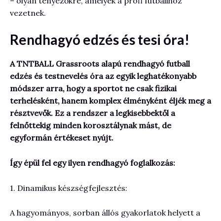
– olyan tényezőkre, amelyek a profi futballhoz
vezetnek.
Rendhagyó edzés és tesi óra!
A TNTBALL Grassroots alapú rendhagyó futball
edzés és testnevelés óra az egyik leghatékonyabb
módszer arra, hogy a sportot ne csak fizikai
terhelésként, hanem komplex élményként éljék meg a
résztvevők. Ez a rendszer a legkisebbektől a
felnőttekig minden korosztálynak mást, de
egyformán értékeset nyújt.
Így épül fel egy ilyen rendhagyó foglalkozás:
1. Dinamikus készségfejlesztés:
A hagyományos, sorban állós gyakorlatok helyett a