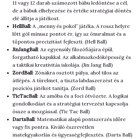
11 vagy 12 darab számozott bábu ledöntése a cél,
de a bábuk elhelyezése és értéke stratégiai döntés
elé állítja a játékost.
HellBall:
A „menny és pokol” játéka. A rossz helyre
lőtt gól mínusz pontot ér, így az önuralmat és a
tűpontos precizitást fejleszti. (Hell Ball)
JinJangBall
: Az egyensúly filozófiájára épül,
forgatható kapukkal. Az alkalmazkodóképesség és
a taktikai kreativitás iskolája. (Jin Jang Ball)
ZordBall
: Zónákra osztott pálya, ahol tilos az
átlépés. A türelmet, a tiszta labdaszerzést és a
pozíciós játékot tanítja. (Zord Ball)
TicTacBall
: Az amőba és a foci ötvözete. A logikai
gondolkodást és a stratégiai tervezést kapcsolja
össze a mozgással. (Tic Tac Ball)
DartsBall
: Matematikai alapú pontszerzés időre
vagy fix pontra. Kiváló észrevétlen
matekgyakorlás és ügyességfejlesztés. (Darts Ball)