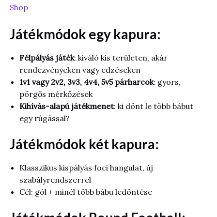
Shop
Játékmódok egy kapura:
Félpályás játék
: kiváló kis területen, akár
rendezvényeken vagy edzéseken
1v1 vagy 2v2, 3v3, 4v4, 5v5 párharcok
: gyors,
pörgős mérkőzések
Kihívás-alapú játékmenet
: ki dönt le több bábut
egy rúgással?
Játékmódok két kapura:
Klasszikus kispályás foci hangulat, új
szabályrendszerrel
Cél: gól + minél több bábu ledöntése