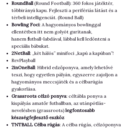
RoundBall
(Round Football): 360 fokos játéktér,
többirányú kapu. Fejleszti a perifériás látást és a
térbeli intelligenciát. (Round Ball)
Bowling Foci
: A hagyományos bowlinggal
ellentétben itt nem golyót gurítanak,
hanem
f
utball-labdával, lábbal kell ledönteni a
speciális bábukat.
2NetBall
: „két hálós” minifoci „kapú a kapúban”!
RevPlayball
2inOneBall
: Hibrid edzőponyva, amely lehetővé
teszi, hogy egyetlen pályán, egyszerre zajoljon a
hagyományos meccsjáték és a célbarúgás
gyakorlása.
Grassroots célzó ponyva
: céltábla ponyva a
kispályás amatőr futballban, az utánpótlás-
nevelésben (grassroots)
legfontosabb
készségfejlesztő eszköz
TNTBALL Célba rúgás
: A célba rúgás, célzóponyva