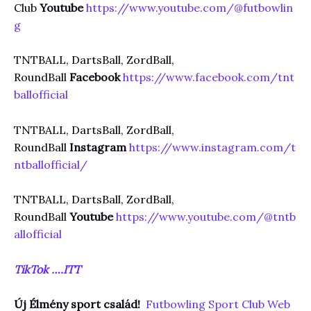
Club
Youtube
https://www.youtube.com/@futbowlin
g
TNTBALL, DartsBall, ZordBall,
RoundBal
l
Facebook
https://www.facebook.com/tnt
ballofficial
TNTBALL, DartsBall, ZordBall,
RoundBall
Instagram
https://www.instagram.com/t
ntballofficial/
TNTBALL, DartsBall, ZordBall,
RoundBal
l
Youtube
https://www.youtube.com/@tntb
allofficial
TikTok ….ITT
Új Élmény sport család!
Futbowling Sport Club Web